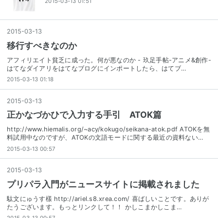
2015-03-13 01:51
2015
-
03
-
13
移行すべきなのか
アフィリエイト貧乏に成った。何が悪なのか - 玖足手帖-アニメ&創作-
はてなダイアリをはてなブログにインポートしたら、はてブ…
2015-03-13 01:18
2015
-
03
-
13
正かなづかひで入力する手引 ATOK篇
http://www.hiemalis.org/~acy/kokugo/seikana-atok.pdf ATOKを無
料試用中なのですが、ATOKの文語モードに関する最近の資料ない…
2015-03-13 00:57
2015
-
03
-
13
プリパラ入門がニュースサイトに掲載されました
駄文にゅうす樣 http://ariel.s8.xrea.com/ 喜ばしいことです。ありが
たうございます。もっとリンクして！！ かしこまかしこま…